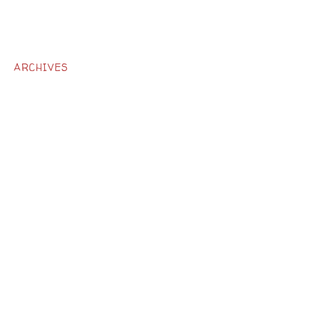
ARCHIVES
décembre 2024
mars 2024
février 2024
novembre 2023
septembre 2023
mai 2023
octobre 2022
février 2022