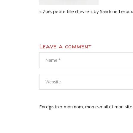
« Zoé, petite fille chèvre « by Sandrine Lero
Leave a comment
Enregistrer mon nom, mon e-mail et mon site
Human ?
*
7
+
=
10