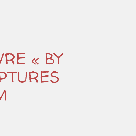
VRE « BY
LPTURES
M